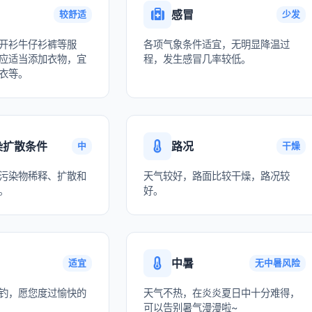
感冒
较舒适
少发
开衫牛仔衫裤等服
各项气象条件适宜，无明显降温过
应适当添加衣物，宜
程，发生感冒几率较低。
衣等。
染扩散条件
路况
中
干燥
污染物稀释、扩散和
天气较好，路面比较干燥，路况较
。
好。
中暑
适宜
无中暑风险
钓，愿您度过愉快的
天气不热，在炎炎夏日中十分难得，
可以告别暑气漫漫啦~