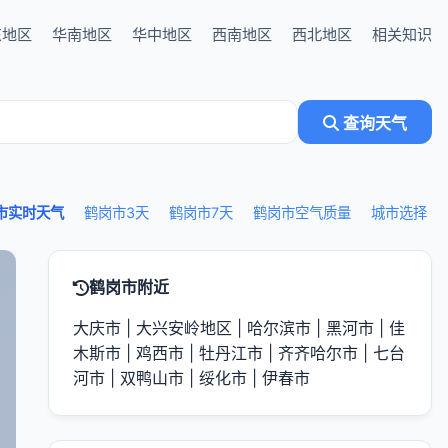
东地区
华南地区
华中地区
西南地区
西北地区
相关知识
查询天气
市实时天气
鹤岗市3天
鹤岗市7天
鹤岗市空气质量
城市选择
鹤岗市附近
大庆市
|
大兴安岭地区
|
哈尔滨市
|
黑河市
|
佳
木斯市
|
鸡西市
|
牡丹江市
|
齐齐哈尔市
|
七台
河市
|
双鸭山市
|
绥化市
|
伊春市