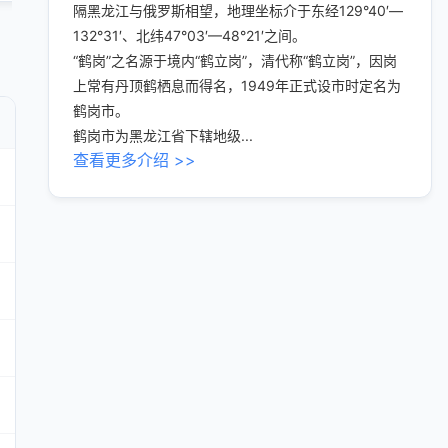
隔黑龙江与俄罗斯相望，地理坐标介于东经129°40′—
132°31′、北纬47°03′—48°21′之间。
“鹤岗”之名源于境内“鹤立岗”，清代称“鹤立岗”，因岗
上常有丹顶鹤栖息而得名，1949年正式设市时定名为
鹤岗市。
鹤岗市为黑龙江省下辖地级...
查看更多介绍 >>