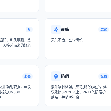
晨练
好
适宜
温润，和风飘飘，美
天气不错，空气清新。
一天接踵而来的好心
防晒
必要
极强
太阳辐射较强，建议
紫外辐射极强，应特别加强防护，建
标注UV380-
议涂擦SPF20以上，PA++的防晒护
镜
肤品，并随时补涂。