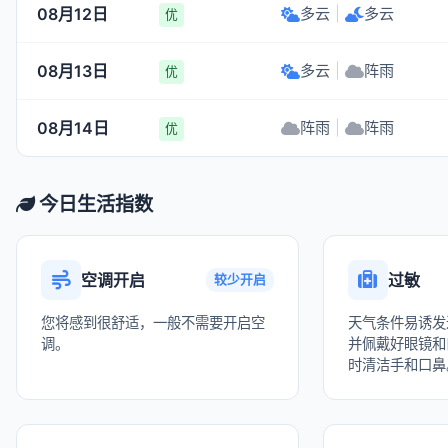
08月12日
多云
|
多云
优
08月13日
多云
|
阵雨
优
08月14日
阵雨
|
阵雨
优
今日生活指数
空调开启
过敏
较少开启
您将感到很舒适，一般不需要开启空
天气条件易诱发
调。
并佩戴好眼镜和
时清洁手和口鼻