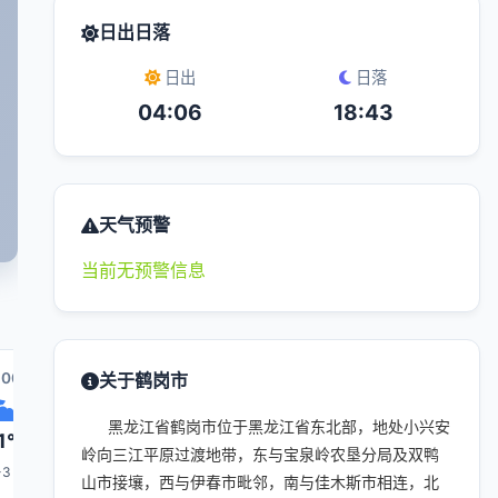
日出日落
日出
日落
04:06
18:43
天气预警
当前无预警信息
:00
16:00
关于鹤岗市
17:00
00:00
18:00
黑龙江省鹤岗市位于黑龙江省东北部，地处小兴安
1°
21°
21°
12°
17°
岭向三江平原过渡地带，东与宝泉岭农垦分局及双鸭
-3
1-3
1-3
1-3
1-3
山市接壤，西与伊春市毗邻，南与佳木斯市相连，北