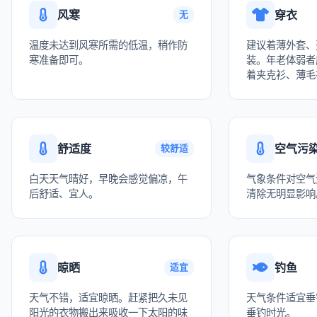
风寒
穿衣
无
温度未达到风寒所需的低温，稍作防
建议着薄外套、
寒准备即可。
装。年老体弱者
着夹克衫、薄毛
舒适度
空气污
较舒适
白天天气晴好，早晚会感觉偏凉，午
气象条件对空气
后舒适、宜人。
清除无明显影响
晾晒
钓鱼
适宜
天气不错，适宜晾晒。赶紧把久未见
天气条件适宜垂
阳光的衣物搬出来吸收一下太阳的味
垂钓时光。