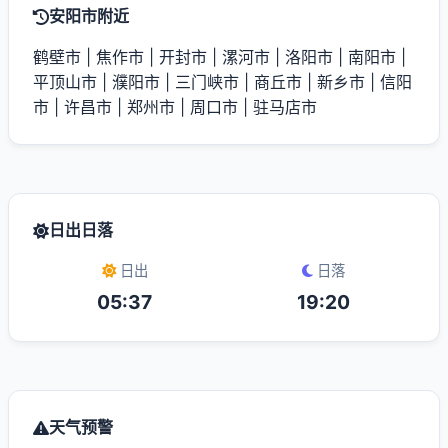
安阳市附近
鹤壁市
|
焦作市
|
开封市
|
漯河市
|
洛阳市
|
南阳市
|
平顶山市
|
濮阳市
|
三门峡市
|
商丘市
|
新乡市
|
信阳
市
|
许昌市
|
郑州市
|
周口市
|
驻马店市
日出日落
日出
日落
05:37
19:20
天气预警