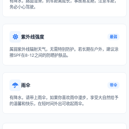
有降水，路面湿滑，刹车距离延长，事故易发期，注意车距，
务必小心驾驶。
紫外线强度
最弱
属弱紫外线辐射天气，无需特别防护。若长期在户外，建议涂
擦SPF在8-12之间的防晒护肤品。
雨伞
带伞
有降水，请带上雨伞，如果你喜欢雨中漫步，享受大自然给予
的温馨和快乐，在短时间外出可收起雨伞。