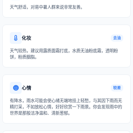
天气舒适，对易中暑人群来说非常友善。
化妆
去油
天气较热，建议用露质面霜打底，水质无油粉底霜，透明粉
饼，粉质胭脂。
心情
较差
有降水，雨水可能会使心绪无端地挂上轻愁，与其因下雨而无
精打采，不如放松心情，好好欣赏一下雨景。你会发现雨中的
世界是那般洁净温和、清新葱郁。