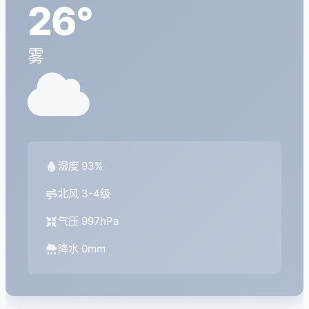
26°
雾
湿度 93%
北风 3-4级
气压 997hPa
降水 0mm