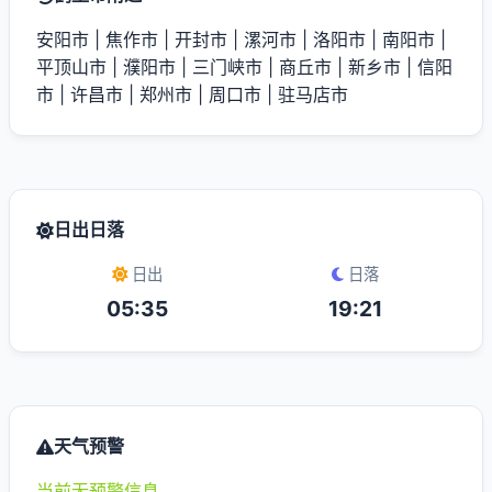
安阳市
|
焦作市
|
开封市
|
漯河市
|
洛阳市
|
南阳市
|
平顶山市
|
濮阳市
|
三门峡市
|
商丘市
|
新乡市
|
信阳
市
|
许昌市
|
郑州市
|
周口市
|
驻马店市
日出日落
日出
日落
05:35
19:21
天气预警
当前无预警信息